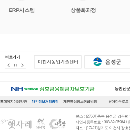
ERP시스템
상품화과정
바로가기
NH 상호금융예금자보호기금
농민신
홈페이지이용약관
개인정보처리방침
개인영상정보취급방침
뷰어다운로드
본소 : (27607)충북 음성군 감곡면 행
사업자등록번호 : 303-82-07984 / 
지소 : (17421)경기도 이천시 장호원읍