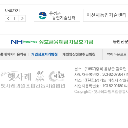
바로가기
NH 상호금융예금자보호기금
농민신
홈페이지이용약관
개인정보처리방침
개인영상정보취급방침
뷰어다운로드
본소 : (27607)충북 음성군 감곡면 행
사업자등록번호 : 303-82-07984 / 
지소 : (17421)경기도 이천시 장호원읍
사업자등록번호 : 193-82-00180 
Copyrightⓒ 햇사레과일조합공동사업법인