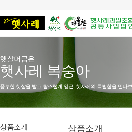
햇살머금은
햇사레 복숭아
풍부한 햇살을 받고 탐스럽게 영근! 햇사레의 특별함을 만나보
상품소개
상품소개